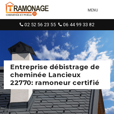
MENU
02 52 56 23 55
06 44 99 33 82
Entreprise débistrage de
cheminée Lancieux
22770: ramoneur certifié