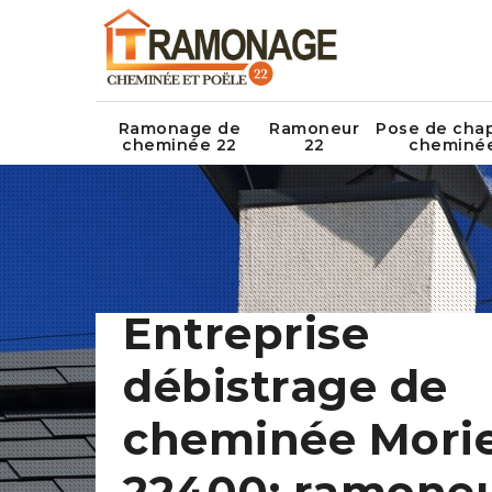
Ramonage de
Ramoneur
Pose de cha
cheminée 22
22
cheminé
Entreprise
débistrage de
cheminée Mori
22400: ramone