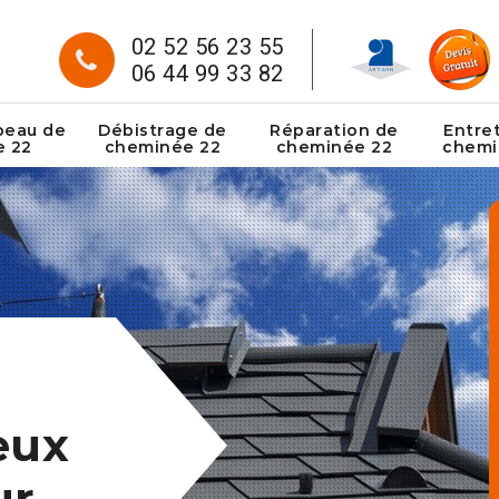
02 52 56 23 55
06 44 99 33 82
peau de
Débistrage de
Réparation de
Entre
e 22
cheminée 22
cheminée 22
chemi
eux
ur