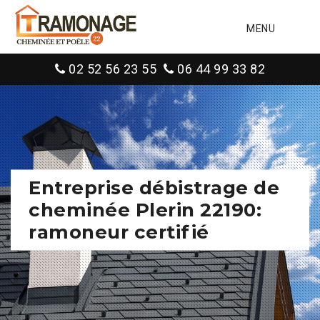
MENU
02 52 56 23 55
06 44 99 33 82
Entreprise débistrage de
cheminée Plerin 22190:
ramoneur certifié