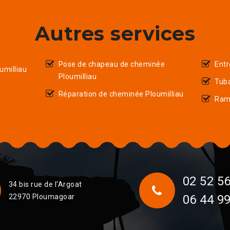
Autres services
Pose de chapeau de cheminée
Entr
milliau
Ploumilliau
Tuba
Réparation de cheminée Ploumilliau
Ramo
02 52 56
34 bis rue de l'Argoat
22970 Ploumagoar
06 44 99