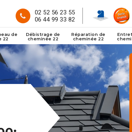
02 52 56 23 55
06 44 99 33 82
peau de
Débistrage de
Réparation de
Entre
e 22
cheminée 22
cheminée 22
chemi
00: