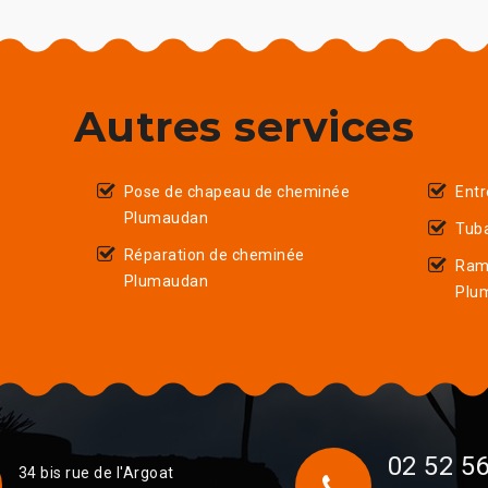
Autres services
Pose de chapeau de cheminée
Ent
Plumaudan
Tub
Réparation de cheminée
Ram
Plumaudan
Plu
02 52 56
34 bis rue de l'Argoat