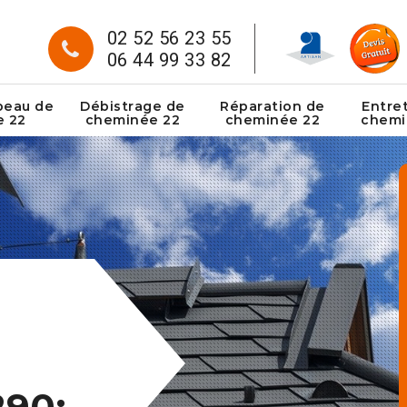
02 52 56 23 55
06 44 99 33 82
peau de
Débistrage de
Réparation de
Entre
e 22
cheminée 22
cheminée 22
chemi
290: