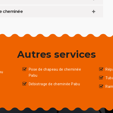
de cheminée
Autres services
Pose de chapeau de cheminée
Rép
bu
Pabu
Tub
Débistrage de cheminée Pabu
Ram