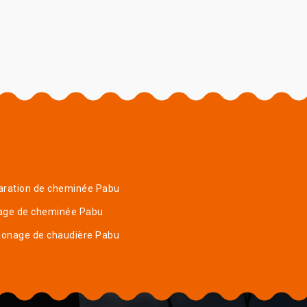
aration de cheminée Pabu
age de cheminée Pabu
onage de chaudière Pabu