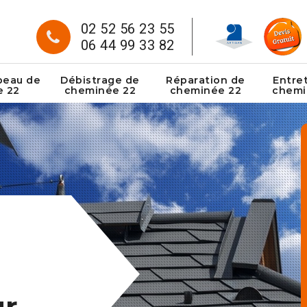
02 52 56 23 55
06 44 99 33 82
peau de
Débistrage de
Réparation de
Entre
e 22
cheminée 22
cheminée 22
chemi
ur