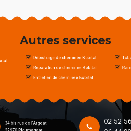
Autres services
Débistrage de cheminée Bobital
Tub
ital
Réparation de cheminée Bobital
Ram
Entretien de cheminée Bobital
02 52 56
34 bis rue de l'Argoat
22970 Ploumagoar