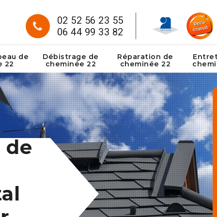
02 52 56 23 55
06 44 99 33 82
peau de
Débistrage de
Réparation de
Entre
e 22
cheminée 22
cheminée 22
chemi
 de
al
r