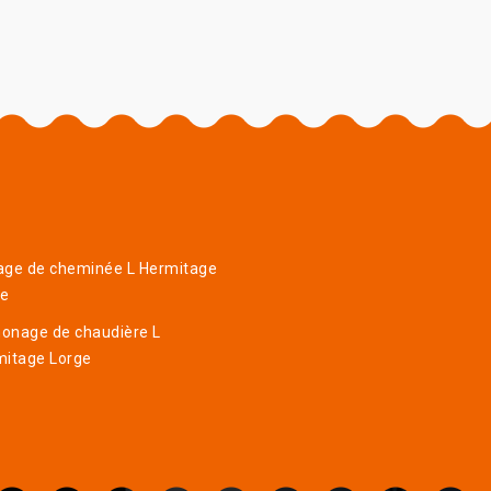
age de cheminée L Hermitage
ge
onage de chaudière L
mitage Lorge