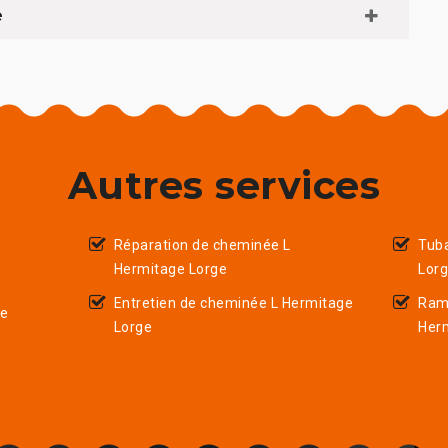
e
Autres services
Réparation de cheminée L
Tub
Hermitage Lorge
Lor
Entretien de cheminée L Hermitage
Ram
ge
Lorge
Her