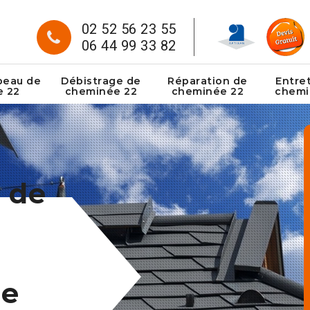
02 52 56 23 55
06 44 99 33 82
peau de
Débistrage de
Réparation de
Entre
e 22
cheminée 22
cheminée 22
chemi
 de
ge