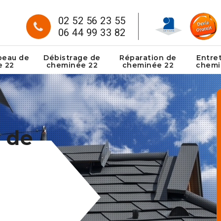
02 52 56 23 55
06 44 99 33 82
peau de
Débistrage de
Réparation de
Entre
e 22
cheminée 22
cheminée 22
chemi
 de