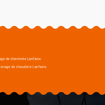
age de cheminée Lanfains
onage de chaudière Lanfains