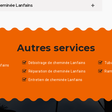
cheminée Lanfains
Autres services
Débistrage de cheminée Lanfains
Tub
fains
Réparation de cheminée Lanfains
Ram
Entretien de cheminée Lanfains