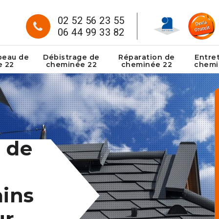
02 52 56 23 55
06 44 99 33 82
peau de
Débistrage de
Réparation de
Entre
e 22
cheminée 22
cheminée 22
chemi
 de
ins
ur