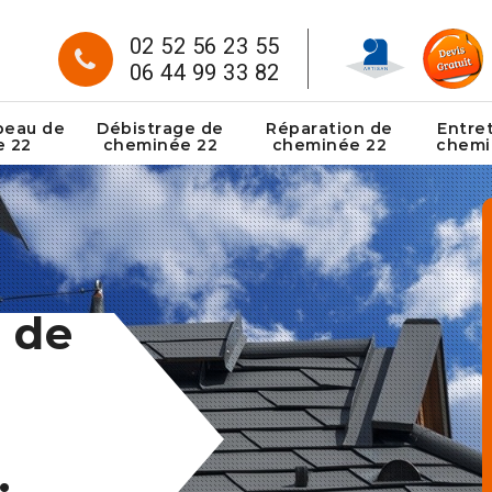
02 52 56 23 55
06 44 99 33 82
peau de
Débistrage de
Réparation de
Entre
e 22
cheminée 22
cheminée 22
chemi
 de
: