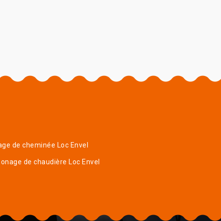
age de cheminée Loc Envel
onage de chaudière Loc Envel