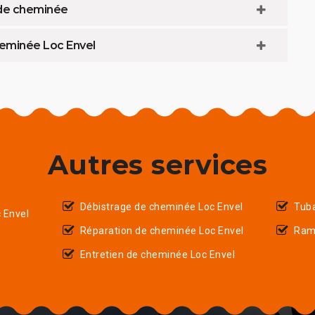
 de cheminée
heminée Loc Envel
Autres services
Débistrage de cheminée Loc Envel
Tub
 Envel
Réparation de cheminée Loc Envel
Ram
Entretien de cheminée Loc Envel