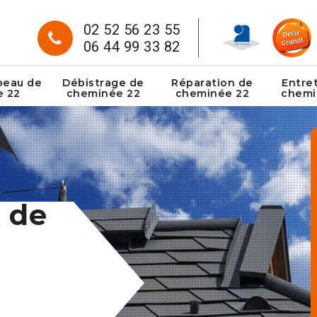
02 52 56 23 55
06 44 99 33 82
peau de
Débistrage de
Réparation de
Entre
e 22
cheminée 22
cheminée 22
chemi
 de