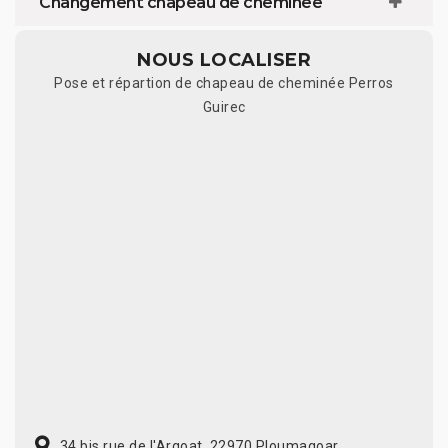
Changement chapeau de cheminée
NOUS LOCALISER
Pose et répartion de chapeau de cheminée Perros
Guirec
34 bis rue de l'Argoat, 22970 Ploumagoar