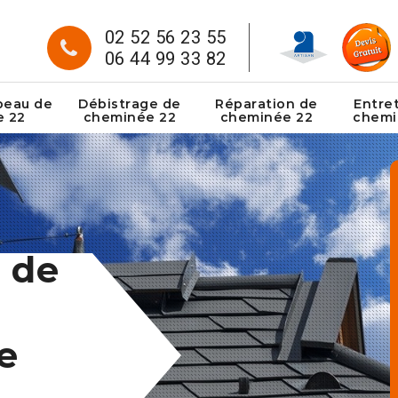
02 52 56 23 55
06 44 99 33 82
peau de
Débistrage de
Réparation de
Entre
e 22
cheminée 22
cheminée 22
chemi
 de
e