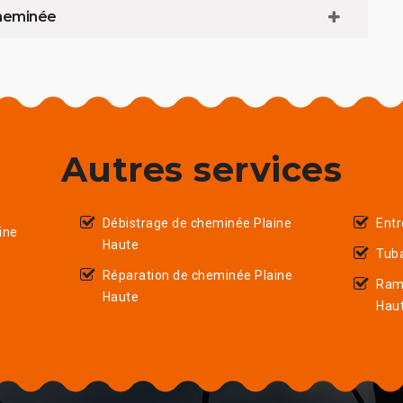
cheminée
Autres services
Débistrage de cheminée Plaine
Entr
ine
Haute
Tub
Réparation de cheminée Plaine
Ram
Haute
Hau