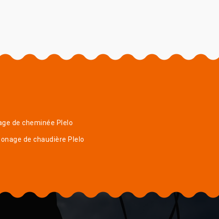
age de cheminée Plelo
onage de chaudière Plelo