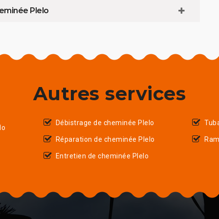
heminée Plelo
Autres services
Débistrage de cheminée Plelo
Tub
lo
Réparation de cheminée Plelo
Ram
Entretien de cheminée Plelo