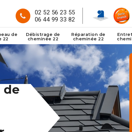
02 52 56 23 55
06 44 99 33 82
peau de
Débistrage de
Réparation de
Entre
e 22
cheminée 22
cheminée 22
chemi
 de
r