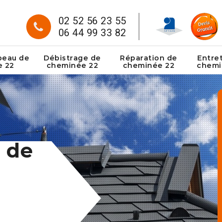
02 52 56 23 55
06 44 99 33 82
peau de
Débistrage de
Réparation de
Entre
e 22
cheminée 22
cheminée 22
chemi
 de