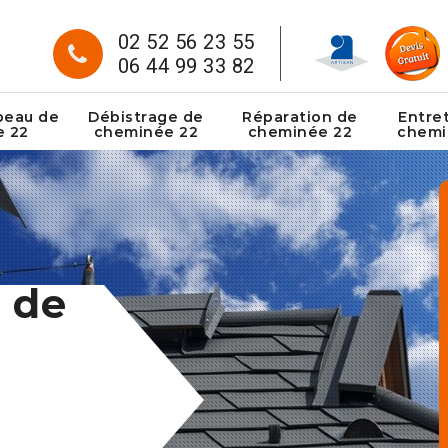
02 52 56 23 55
06 44 99 33 82
peau de
Débistrage de
Réparation de
Entre
e 22
cheminée 22
cheminée 22
chemi
 de