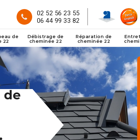
02 52 56 23 55
06 44 99 33 82
peau de
Débistrage de
Réparation de
Entre
e 22
cheminée 22
cheminée 22
chemi
 de
: