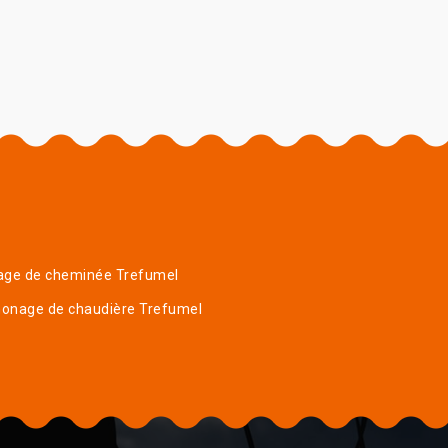
age de cheminée Trefumel
onage de chaudière Trefumel