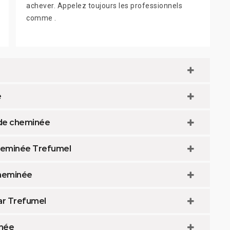
achever. Appelez toujours les professionnels
comme .
e
 de cheminée
cheminée Trefumel
cheminée
r Trefumel
inée