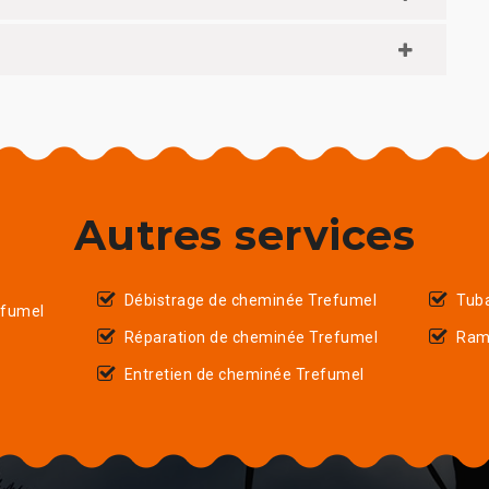
Autres services
Débistrage de cheminée Trefumel
Tub
efumel
Réparation de cheminée Trefumel
Ram
Entretien de cheminée Trefumel