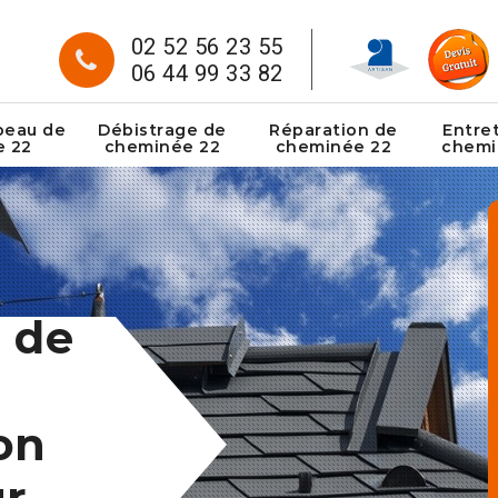
02 52 56 23 55
06 44 99 33 82
peau de
Débistrage de
Réparation de
Entre
e 22
cheminée 22
cheminée 22
chemi
 de
on
ur