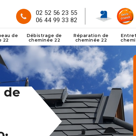
02 52 56 23 55
06 44 99 33 82
peau de
Débistrage de
Réparation de
Entre
e 22
cheminée 22
cheminée 22
chemi
 de
0: