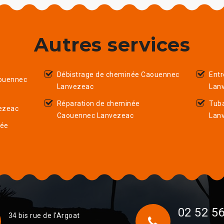
Autres services
Débistrage de cheminée Caouennec
Ent
ouennec
Lanvezeac
Lan
Réparation de cheminée
Tub
ezeac
Caouennec Lanvezeac
Lan
née
02 52 56
34 bis rue de l'Argoat