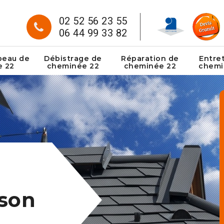
02 52 56 23 55
06 44 99 33 82
peau de
Débistrage de
Réparation de
Entre
e 22
cheminée 22
cheminée 22
chemi
son