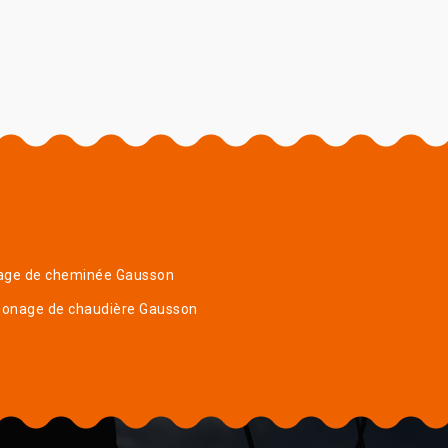
age de cheminée Gausson
onage de chaudière Gausson