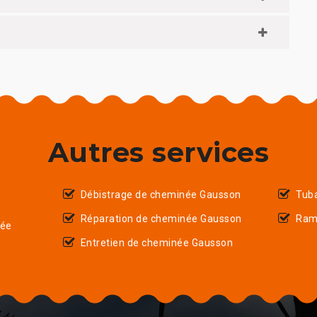
Autres services
Débistrage de cheminée Gausson
Tub
Réparation de cheminée Gausson
Ram
née
Entretien de cheminée Gausson