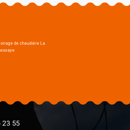
onage de chaudière La
nessaye
 23 55