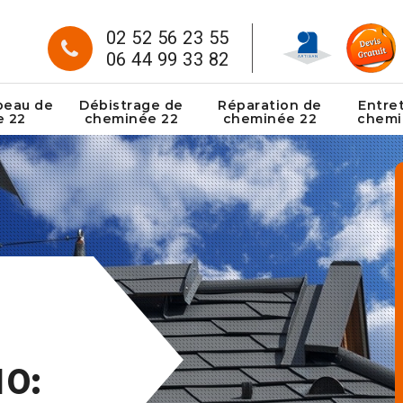
02 52 56 23 55
06 44 99 33 82
peau de
Débistrage de
Réparation de
Entre
e 22
cheminée 22
cheminée 22
chemi
10: