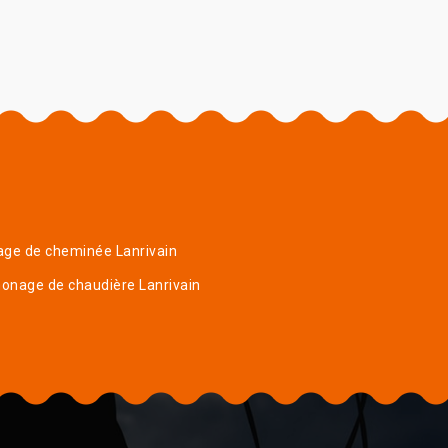
ge de cheminée Lanrivain
onage de chaudière Lanrivain