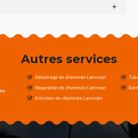
Autres services
Débistrage de cheminée Lanrivain
Tuba
Réparation de cheminée Lanrivain
Ram
née
Entretien de cheminée Lanrivain