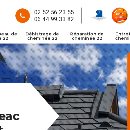
02 52 56 23 55
06 44 99 33 82
peau de
Débistrage de
Réparation de
Entre
e 22
cheminée 22
cheminée 22
chemi
eac
t