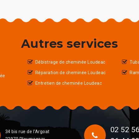
Autres services
Débistrage de cheminée Loudeac
Tub
Réparation de cheminée Loudeac
Ram
née
Entretien de cheminée Loudeac
02 52 56
34 bis rue de l'Argoat