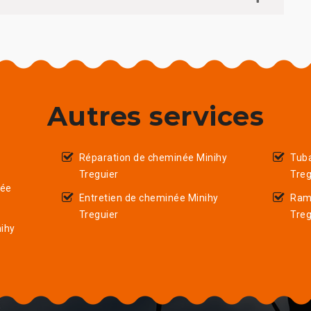
Autres services
Réparation de cheminée Minihy
Tub
Treguier
Treg
née
Entretien de cheminée Minihy
Ram
Treguier
Treg
ihy