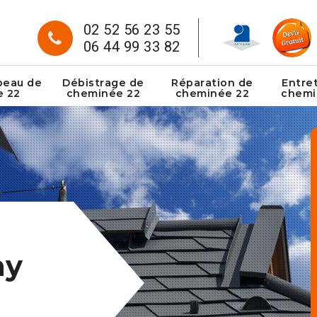
02 52 56 23 55
06 44 99 33 82
peau de
Débistrage de
Réparation de
Entre
e 22
cheminée 22
cheminée 22
chemi
hy