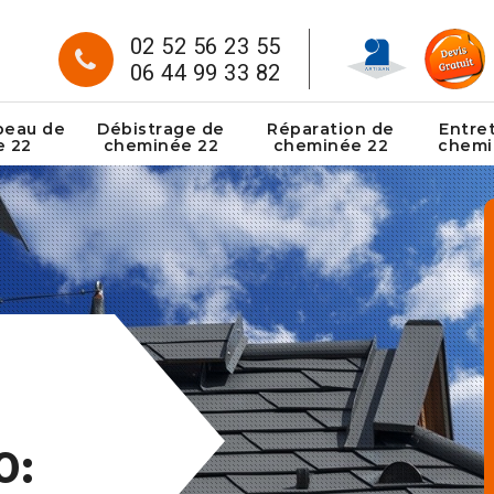
02 52 56 23 55
06 44 99 33 82
peau de
Débistrage de
Réparation de
Entre
e 22
cheminée 22
cheminée 22
chemi
0: