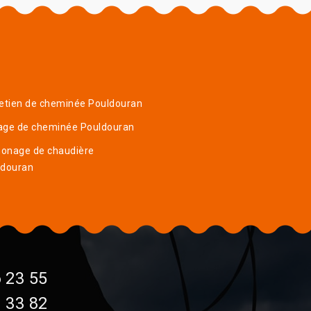
etien de cheminée Pouldouran
age de cheminée Pouldouran
onage de chaudière
ldouran
 23 55
 33 82