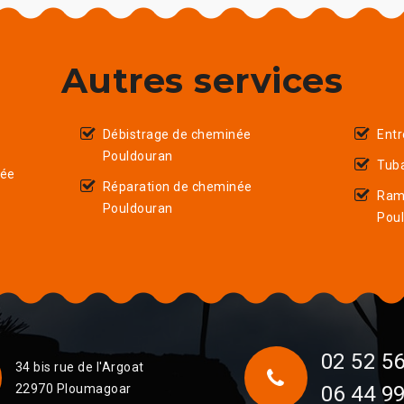
Autres services
Débistrage de cheminée
Entr
Pouldouran
Tub
née
Réparation de cheminée
Ram
Pouldouran
Pou
02 52 56
34 bis rue de l'Argoat
22970 Ploumagoar
06 44 99