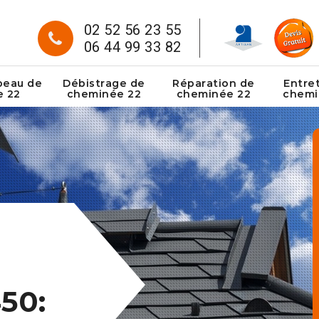
02 52 56 23 55
06 44 99 33 82
peau de
Débistrage de
Réparation de
Entre
e 22
cheminée 22
cheminée 22
chemi
50: