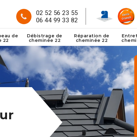
02 52 56 23 55
06 44 99 33 82
peau de
Débistrage de
Réparation de
Entre
e 22
cheminée 22
cheminée 22
chemi
ur