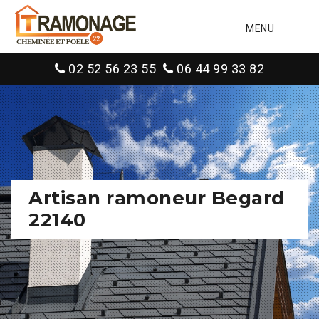
MENU
02 52 56 23 55
06 44 99 33 82
Artisan ramoneur Begard
22140