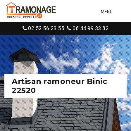
MENU
02 52 56 23 55
06 44 99 33 82
Artisan ramoneur Binic
22520