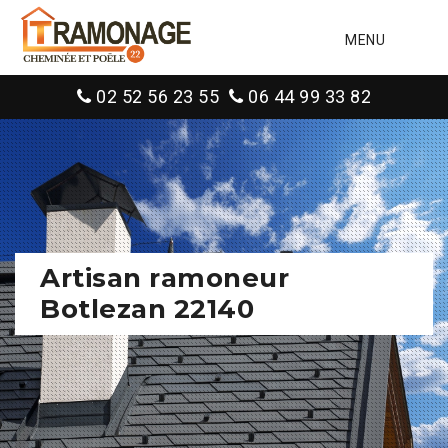
MENU
02 52 56 23 55
06 44 99 33 82
Artisan ramoneur
Botlezan 22140