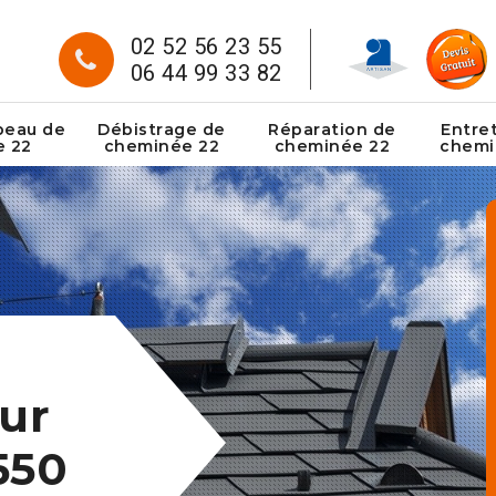
02 52 56 23 55
06 44 99 33 82
peau de
Débistrage de
Réparation de
Entre
e 22
cheminée 22
cheminée 22
chemi
ur
550