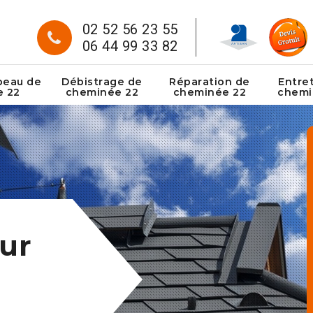
02 52 56 23 55
06 44 99 33 82
peau de
Débistrage de
Réparation de
Entre
e 22
cheminée 22
cheminée 22
chemi
ur