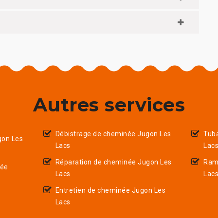
Autres services
Débistrage de cheminée Jugon Les
Tub
on Les
Lacs
Lac
Réparation de cheminée Jugon Les
Ram
née
Lacs
Lac
Entretien de cheminée Jugon Les
Lacs