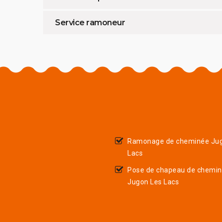
Service ramoneur
Ramonage de cheminée Jug
Lacs
Pose de chapeau de chemi
Jugon Les Lacs