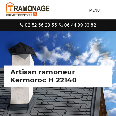
MENU
02 52 56 23 55
06 44 99 33 82
Artisan ramoneur
Kermoroc H 22140