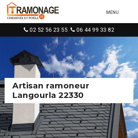
MENU
02 52 56 23 55
06 44 99 33 82
Artisan ramoneur
Langourla 22330