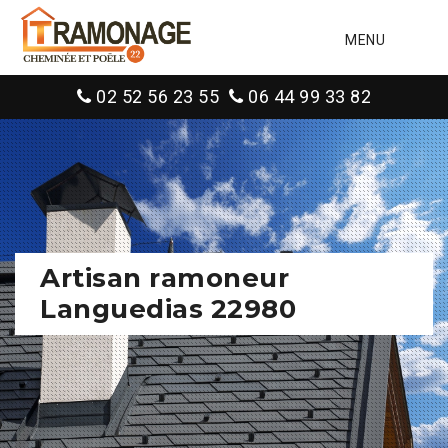
MENU
02 52 56 23 55
06 44 99 33 82
Artisan ramoneur
Languedias 22980