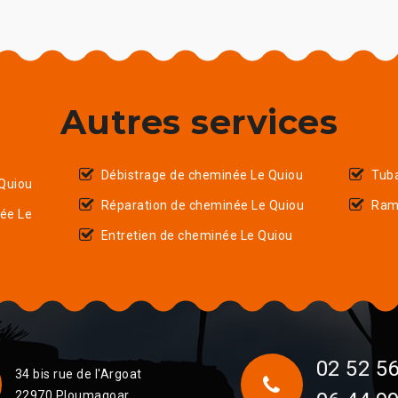
Autres services
Débistrage de cheminée Le Quiou
Tub
Quiou
Réparation de cheminée Le Quiou
Ram
ée Le
Entretien de cheminée Le Quiou
02 52 56
34 bis rue de l'Argoat
22970 Ploumagoar