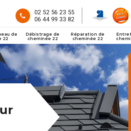
02 52 56 23 55
06 44 99 33 82
peau de
Débistrage de
Réparation de
Entre
e 22
cheminée 22
cheminée 22
chemi
ur