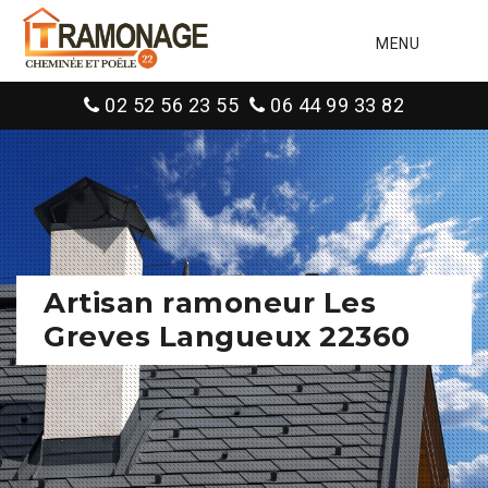
MENU
02 52 56 23 55
06 44 99 33 82
Artisan ramoneur Les
Greves Langueux 22360