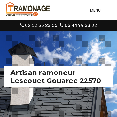
MENU
02 52 56 23 55
06 44 99 33 82
Artisan ramoneur
Lescouet Gouarec 22570