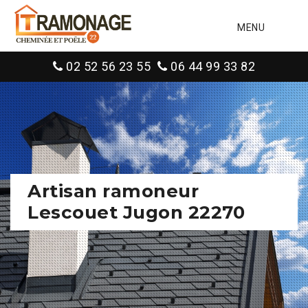
MENU
02 52 56 23 55
06 44 99 33 82
Artisan ramoneur
Lescouet Jugon 22270