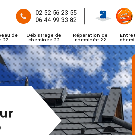
02 52 56 23 55
06 44 99 33 82
peau de
Débistrage de
Réparation de
Entre
e 22
cheminée 22
cheminée 22
chemi
ur
0