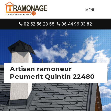
MENU
02 52 56 23 55
06 44 99 33 82
Artisan ramoneur
Peumerit Quintin 22480