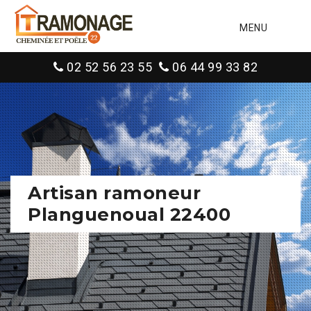
MENU
02 52 56 23 55
06 44 99 33 82
Artisan ramoneur
Planguenoual 22400