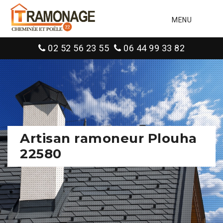
MENU
02 52 56 23 55
06 44 99 33 82
Artisan ramoneur Plouha
22580