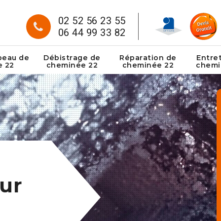
02 52 56 23 55
06 44 99 33 82
peau de
Débistrage de
Réparation de
Entre
e 22
cheminée 22
cheminée 22
chemi
ur