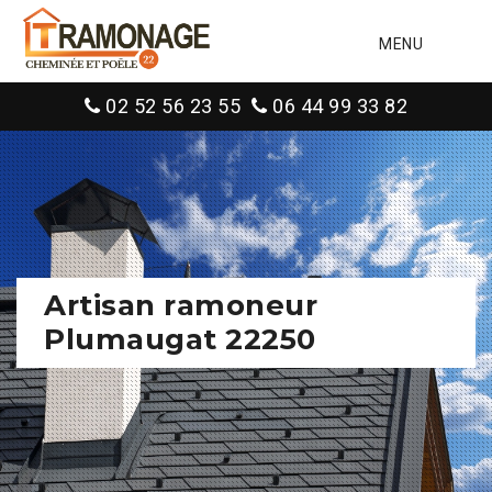
MENU
02 52 56 23 55
06 44 99 33 82
Artisan ramoneur
Plumaugat 22250