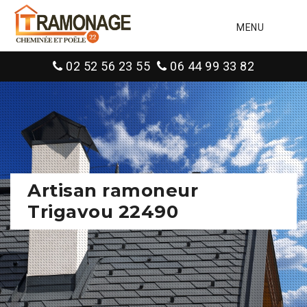
MENU
02 52 56 23 55
06 44 99 33 82
Artisan ramoneur
Trigavou 22490