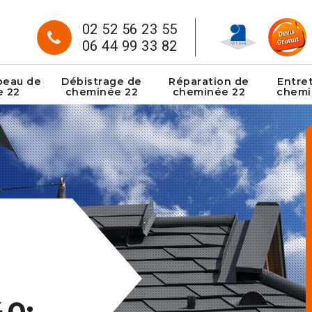
02 52 56 23 55
06 44 99 33 82
peau de
Débistrage de
Réparation de
Entre
e 22
cheminée 22
cheminée 22
chemi
40: